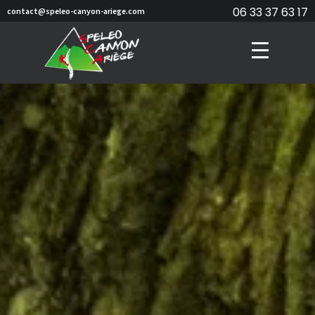
06 33 37 63 17
contact@speleo-canyon-ariege.com