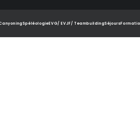
Canyoning
Spéléologie
EVG/ EVJF/ Teambuilding
Séjours
Formati