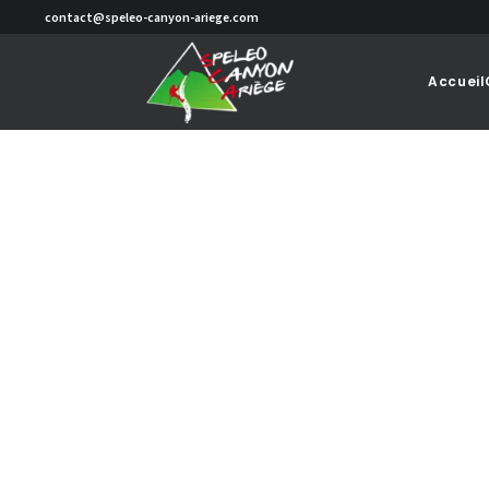
contact@speleo-canyon-ariege.com
Accueil